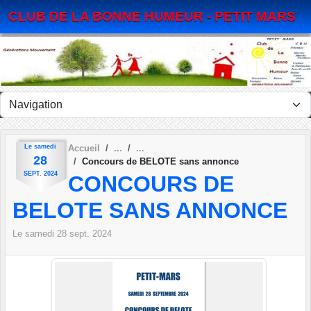
Panneau de gestion des cookies
CLUB DE LA BONNE HUMEUR - PETIT MARS
Le
samedi
Accueil
28
Concours de BELOTE sans annonce
SEPT.
2024
CONCOURS DE
BELOTE SANS ANNONCE
Le
samedi
28
sept.
2024