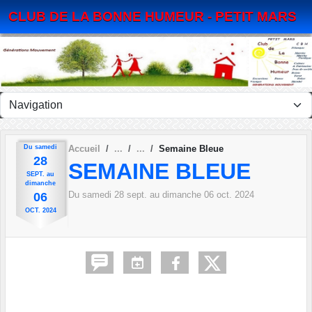
Panneau de gestion des cookies
CLUB DE LA BONNE HUMEUR - PETIT MARS
Du
samedi
Accueil
Semaine Bleue
28
SEMAINE BLEUE
SEPT.
au
dimanche
Du
samedi
28
sept.
au
dimanche
06
oct.
2024
06
OCT.
2024