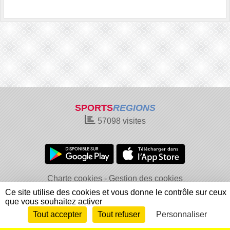
SPORTS
REGIONS
57098
visites
Charte cookies
Gestion des cookies
Informations légales
Signaler un contenu inapproprié
Ce site utilise des cookies et vous donne le contrôle sur ceux
que vous souhaitez activer
Tout accepter
Tout refuser
Personnaliser
Envie de participer ?
Connexion