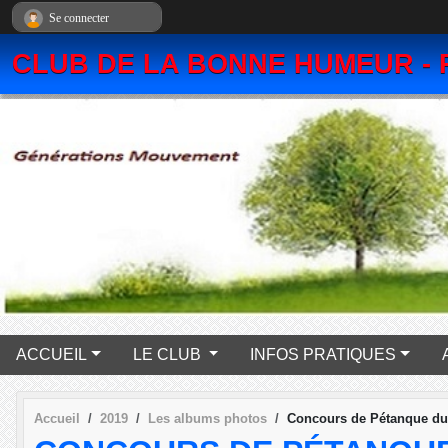
Panneau de gestion des cookies
Se connecter
CLUB DE LA BONNE HUMEUR - 
ACCUEIL
LE CLUB
INFOS PRATIQUES
Accueil
2019
Les albums photos
Concours de Pétanque du 