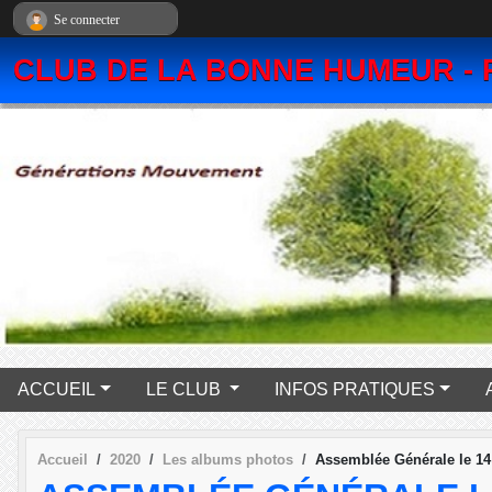
Panneau de gestion des cookies
Se connecter
CLUB DE LA BONNE HUMEUR - 
ACCUEIL
LE CLUB
INFOS PRATIQUES
Accueil
2020
Les albums photos
Assemblée Générale le 14