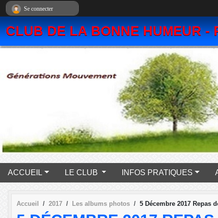
Panneau de gestion des cookies
Se connecter
CLUB DE LA BONNE HUMEUR - 
ACCUEIL
LE CLUB
INFOS PRATIQUES
Accueil
2017
Les albums photos
5 Décembre 2017 Repas d