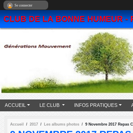
Panneau de gestion des cookies
Se connecter
CLUB DE LA BONNE HUMEUR - 
ACCUEIL
LE CLUB
INFOS PRATIQUES
Accueil
2017
Les albums photos
9 Novembre 2017 Repas C