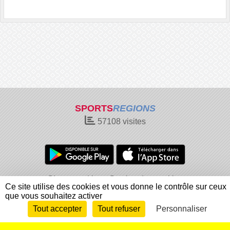
SPORTS
REGIONS
57108
visites
Charte cookies
Gestion des cookies
Ce site utilise des cookies et vous donne le contrôle sur ceux
Informations légales
Signaler un contenu inapproprié
que vous souhaitez activer
Tout accepter
Tout refuser
Personnaliser
Envie de participer ?
Connexion