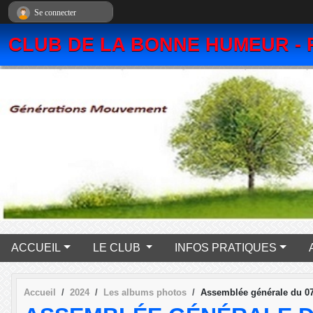
Panneau de gestion des cookies
Se connecter
CLUB DE LA BONNE HUMEUR - 
ACCUEIL
LE CLUB
INFOS PRATIQUES
Accueil
2024
Les albums photos
Assemblée générale du 07