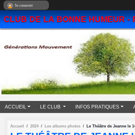
Panneau de gestion des cookies
Se connecter
CLUB DE LA BONNE HUMEUR - 
ACCUEIL
LE CLUB
INFOS PRATIQUES
Accueil
2024
Les albums photos
Le Théâtre de Jeanne le 